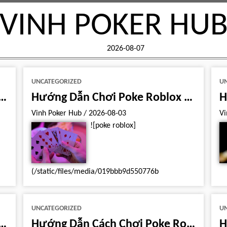
VINH POKER HU
2026-08-07
UNCATEGORIZED
U
ch Chơi Poke Roblox Cho Người Mới Bắt Đầu
Hướng Dẫn Chơi Poke Roblox Cho Người Mới Bắt Đầu
Vinh Poker Hub
/
2026-08-03
V
![poke roblox]
(/static/files/media/019bbb9d550776b
UNCATEGORIZED
U
oblox Game: Trò Chơi Độc Đáo Trong Thế Giới Roblox
Hướng Dẫn Cách Chơi Poke Roblox Cho Người Mới Bắt Đầu