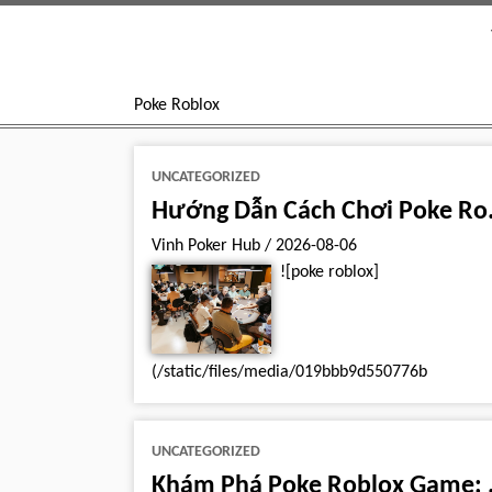
Poke Roblox
UNCATEGORIZED
Hướng Dẫn Cá
Vinh Poker Hub
/
2026-08-06
![poke roblox]
(/static/files/media/019bbb9d550776b
UNCATEGORIZED
Khám Phá Poke R