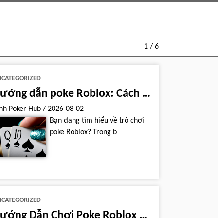
B
1 / 6
NCATEGORIZED
Hướng dẫn poke Roblox: Cách chơi và chiến lược cho game thủ Việt Nam
inh Poker Hub
/
2026-08-02
Bạn đang tìm hiểu về trò chơi
poke Roblox? Trong b
NCATEGORIZED
Hướng Dẫn Chơi Poke Roblox Cho Người Mới Bắt Đầu