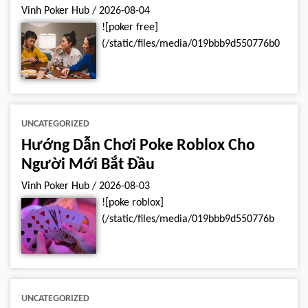
Vinh Poker Hub
/
2026-08-04
![poker free]
(/static/files/media/019bbb9d550776b0
UNCATEGORIZED
Hướng Dẫn Chơi Poke Roblox Cho
Người Mới Bắt Đầu
Vinh Poker Hub
/
2026-08-03
![poke roblox]
(/static/files/media/019bbb9d550776b
UNCATEGORIZED