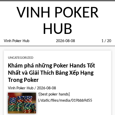
VINH POKER
HUB
Vinh Poker Hub
2026-08-08
1 / 20
UNCATEGORIZED
Khám phá những Poker Hands Tốt
Nhất và Giải Thích Bảng Xếp Hạng
Trong Poker
Vinh Poker Hub
/
2026-08-08
![best poker hands]
(/static/files/media/019bbb9d55