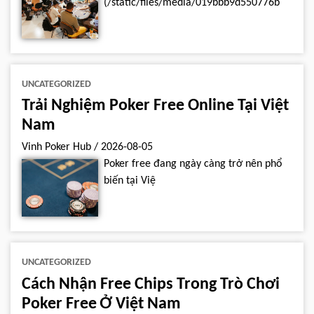
(/static/files/media/019bbb9d550776b
UNCATEGORIZED
Trải Nghiệm Poker Free Online Tại Việt
Nam
Vinh Poker Hub
/
2026-08-05
Poker free đang ngày càng trở nên phổ
biến tại Việ
UNCATEGORIZED
Cách Nhận Free Chips Trong Trò Chơi
Poker Free Ở Việt Nam