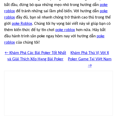
bắt đầu, đừng bỏ qua những mẹo nhỏ trong hướng dẫn
poke
roblox
để tránh những sai lầm phổ biến. Với hướng dẫn
poke
roblox
đầy đủ, bạn sẽ nhanh chóng trở thành cao thủ trong thế
giới
poke Roblox
. Chúng tôi hy vọng bài viết này sẽ giúp bạn có
thêm kiến thức để tự tin chơi
poke roblox
hơn nữa. Hãy bắt
đầu hành trình săn poke ngay hôm nay với hướng dẫn
poke
roblox
của chúng tôi!
← Khám Phá Các Bài Poker Tốt Nhất
Khám Phá Thú Vị Với X
và Giải Thích Xếp Hạng Bài Poker
Poker Game Tại Việt Nam
→