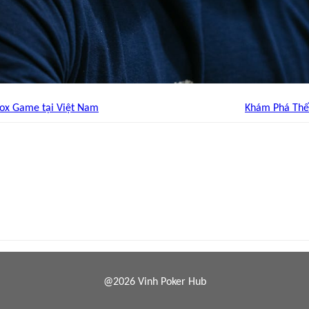
ox Game tại Việt Nam
Khám Phá Thế 
@2026 Vinh Poker Hub