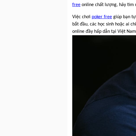
free
online chất lượng, hãy tìm 
Việc chơi
poker free
giúp bạn tự 
bắt đầu, các học sinh hoặc ai c
online đầy hấp dẫn tại Việt Nam