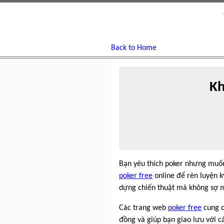
Back to Home
Kh
Bạn yêu thích poker nhưng muốn 
poker free
online để rèn luyện k
dựng chiến thuật mà không sợ m
Các trang web
poker free
cung c
đồng và giúp bạn giao lưu với c