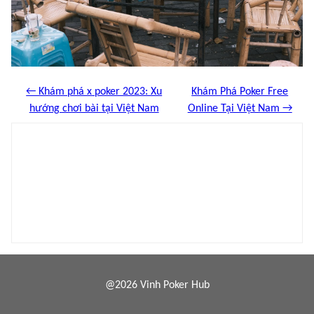
← Khám phá x poker 2023: Xu
Khám Phá Poker Free
hướng chơi bài tại Việt Nam
Online Tại Việt Nam →
@2026 Vinh Poker Hub