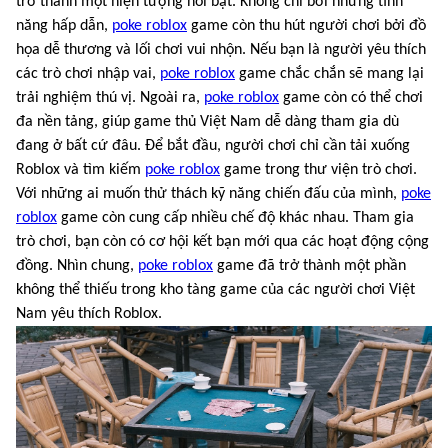
trở thành một hiện tượng nổi bật. Không chỉ bởi những tính
năng hấp dẫn,
poke roblox
game còn thu hút người chơi bởi đồ
họa dễ thương và lối chơi vui nhộn. Nếu bạn là người yêu thích
các trò chơi nhập vai,
poke roblox
game chắc chắn sẽ mang lại
trải nghiệm thú vị. Ngoài ra,
poke roblox
game còn có thể chơi
đa nền tảng, giúp game thủ Việt Nam dễ dàng tham gia dù
đang ở bất cứ đâu. Để bắt đầu, người chơi chỉ cần tải xuống
Roblox và tìm kiếm
poke roblox
game trong thư viện trò chơi.
Với những ai muốn thử thách kỹ năng chiến đấu của mình,
poke
roblox
game còn cung cấp nhiều chế độ khác nhau. Tham gia
trò chơi, bạn còn có cơ hội kết bạn mới qua các hoạt động cộng
đồng. Nhìn chung,
poke roblox
game đã trở thành một phần
không thể thiếu trong kho tàng game của các người chơi Việt
Nam yêu thích Roblox.