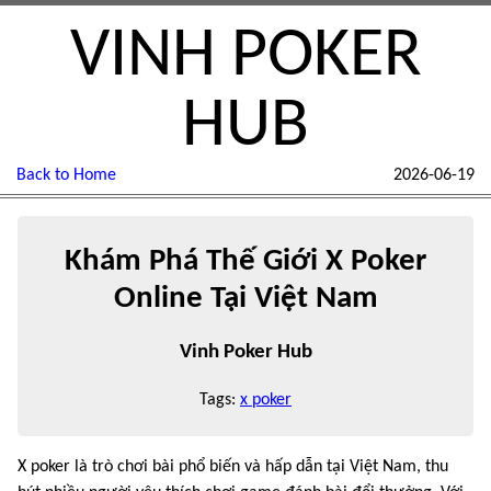
VINH POKER
HUB
Back to Home
2026-06-19
Khám Phá Thế Giới X Poker
Online Tại Việt Nam
Vinh Poker Hub
Tags:
x poker
X poker là trò chơi bài phổ biến và hấp dẫn tại Việt Nam, thu