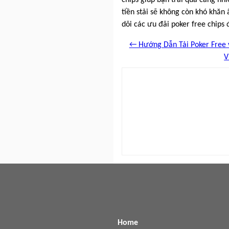
tiền stải sẽ không còn khó khăn
dõi các ưu đãi poker free chips 
← Hướng Dẫn Tải Poker Free v
V
Home