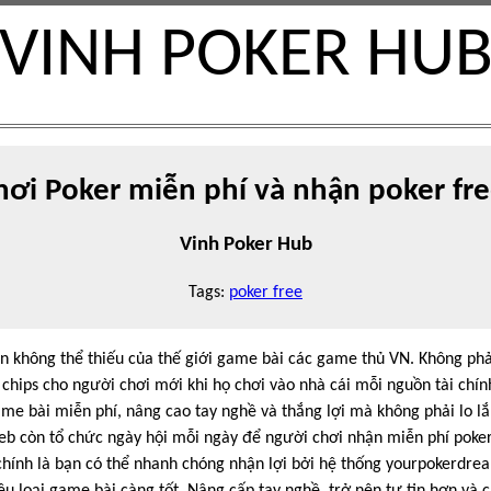
VINH POKER HU
ơi Poker miễn phí và nhận poker free
Vinh Poker Hub
Tags:
poker free
ần không thể thiếu của thế giới game bài các game thủ VN. Không phả
 chips cho người chơi mới khi họ chơi vào nhà cái mỗi nguồn tài chí
ame bài miễn phí, nâng cao tay nghề và thắng lợi mà không phải lo l
b còn tổ chức ngày hội mỗi ngày để người chơi nhận miễn phí poker 
 chính là bạn có thể nhanh chóng nhận lợi bởi hệ thống yourpokerdr
ều loại game bài càng tốt. Nâng cấp tay nghề, trở nên tự tin hơn và c