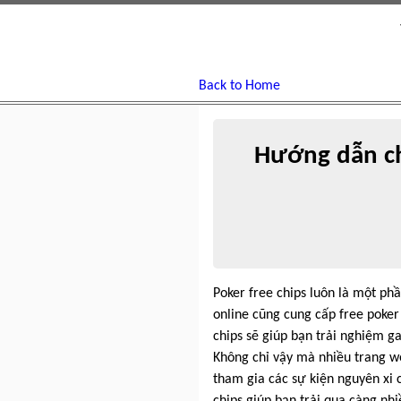
Back to Home
Hướng dẫn ch
Poker free chips luôn là một ph
online cũng cung cấp free poker
chips sẽ giúp bạn trải nghiệm g
Không chỉ vậy mà nhiều trang we
tham gia các sự kiện nguyên xi
chips giúp bạn trải qua càng nhi