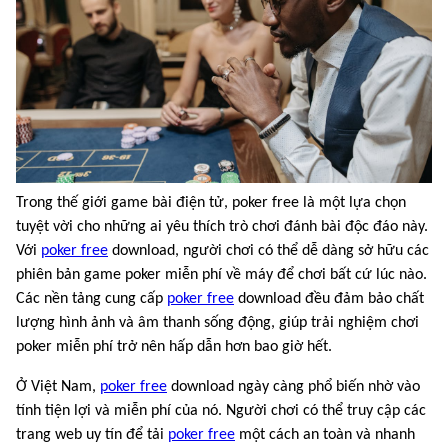
Trong thế giới game bài điện tử, poker free là một lựa chọn
tuyệt vời cho những ai yêu thích trò chơi đánh bài độc đáo này.
Với
poker free
download, người chơi có thể dễ dàng sở hữu các
phiên bản game poker miễn phí về máy để chơi bất cứ lúc nào.
Các nền tảng cung cấp
poker free
download đều đảm bảo chất
lượng hình ảnh và âm thanh sống động, giúp trải nghiệm chơi
poker miễn phí trở nên hấp dẫn hơn bao giờ hết.
Ở Việt Nam,
poker free
download ngày càng phổ biến nhờ vào
tính tiện lợi và miễn phí của nó. Người chơi có thể truy cập các
trang web uy tín để tải
poker free
một cách an toàn và nhanh