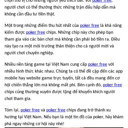
chọn thú vị cho những người yêu thích bài. Với
poker free
,
người chơi có thể thưởng thức những trận đấu hấp dẫn mà
không cần đầu tư tiền thật.
Một trong những điểm thu hút nhất của
poker free
là khả năng
kiếm được
poker free
chips. Những chip này cho phép bạn
tham gia vào các bàn chơi mà không cần phải bỏ tiền ra. Điều
này tạo ra một môi trường thân thiện cho cả người mới và
người chơi chuyên nghiệp.
Nhiều nền tảng game tại Việt Nam cung cấp
poker free
với
nhiều hình thức khác nhau. Chúng ta có thể đề cập đến các app
mobile hay website game trực tuyến, tất cả đều mang đến cơ
hội chiến thắng lớn mà không mất phí. Bên cạnh đó,
poker free
chips cũng thường xuyên được tặng để khuyến khích người
chơi tham gia.
Tóm lại,
poker free
và
poker free
chips đang trở thành xu
hướng tại Việt Nam. Nếu bạn là một tín đồ của poker, hãy khám
phá ngay những cơ hội này nhé!