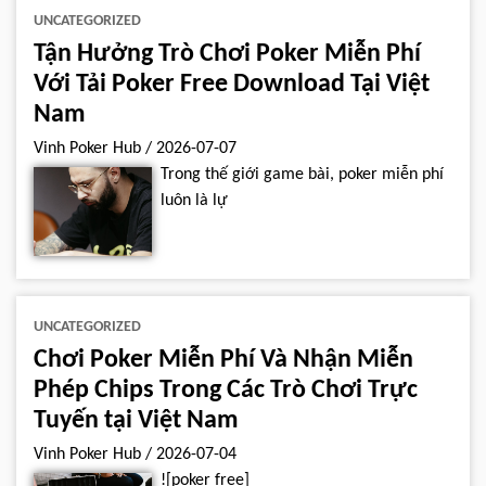
UNCATEGORIZED
Tận Hưởng Trò Chơi Poker Miễn Phí
Với Tải Poker Free Download Tại Việt
Nam
Vinh Poker Hub
/
2026-07-07
Trong thế giới game bài, poker miễn phí
luôn là lự
UNCATEGORIZED
Chơi Poker Miễn Phí Và Nhận Miễn
Phép Chips Trong Các Trò Chơi Trực
Tuyến tại Việt Nam
Vinh Poker Hub
/
2026-07-04
![poker free]