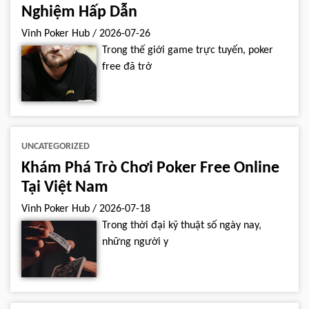
Nghiệm Hấp Dẫn
Vinh Poker Hub
/
2026-07-26
Trong thế giới game trực tuyến, poker
free đã trở
UNCATEGORIZED
Khám Phá Trò Chơi Poker Free Online
Tại Việt Nam
Vinh Poker Hub
/
2026-07-18
Trong thời đại kỹ thuật số ngày nay,
những người y