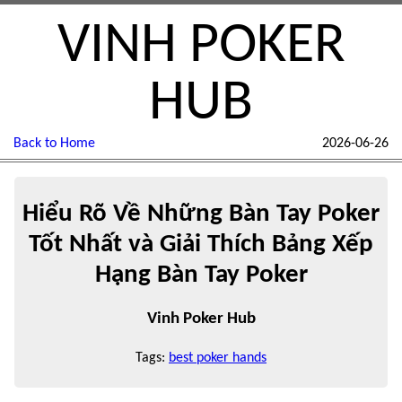
VINH POKER
HUB
Back to Home
2026-06-26
Hiểu Rõ Về Những Bàn Tay Poker
Tốt Nhất và Giải Thích Bảng Xếp
Hạng Bàn Tay Poker
Vinh Poker Hub
Tags:
best poker hands