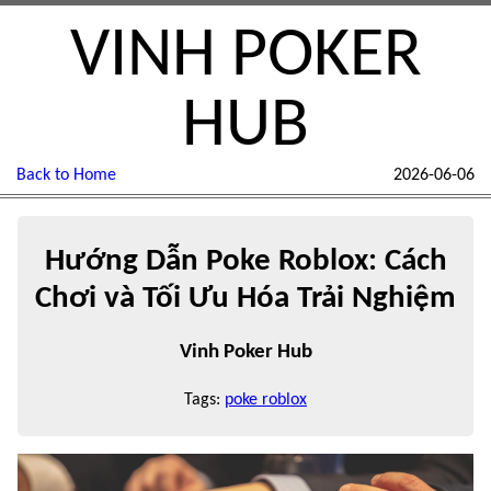
VINH POKER
HUB
Back to Home
2026-06-06
Hướng Dẫn Poke Roblox: Cách
Chơi và Tối Ưu Hóa Trải Nghiệm
Vinh Poker Hub
Tags:
poke roblox