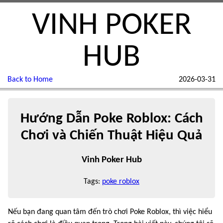
VINH POKER
HUB
Back to Home
2026-03-31
Hướng Dẫn Poke Roblox: Cách
Chơi và Chiến Thuật Hiệu Quả
Vinh Poker Hub
Tags:
poke roblox
Nếu bạn đang quan tâm đến trò chơi Poke Roblox, thì việc hiểu