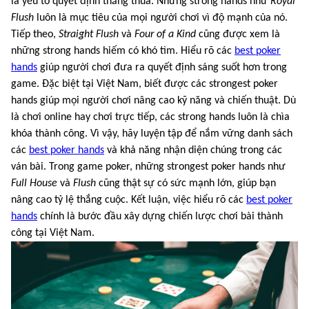
là yếu tố quyết định thắng thua. Những strong hands như
Royal
Flush
luôn là mục tiêu của mọi người chơi vì độ mạnh của nó.
Tiếp theo,
Straight Flush
và
Four of a Kind
cũng được xem là
những strong hands hiếm có khó tìm. Hiểu rõ các
best poker
hands
giúp người chơi đưa ra quyết định sáng suốt hơn trong
game. Đặc biệt tại Việt Nam, biết được các strongest poker
hands giúp mọi người chơi nâng cao kỹ năng và chiến thuật. Dù
là chơi online hay chơi trực tiếp, các strong hands luôn là chìa
khóa thành công. Vì vậy, hãy luyện tập để nắm vững danh sách
các
best poker hands
và khả năng nhận diện chúng trong các
ván bài. Trong game poker, những strongest poker hands như
Full House
và
Flush
cũng thật sự có sức mạnh lớn, giúp bạn
nâng cao tỷ lệ thắng cuộc. Kết luận, việc hiểu rõ các
best poker
hands
chính là bước đầu xây dựng chiến lược chơi bài thành
công tại Việt Nam.