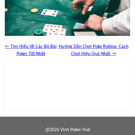
← Tìm Hiểu Về Các Bộ Bài
Hướng Dẫn Chơi Poke Roblox: Cách
Poker Tốt Nhất
Chơi Hiệu Quả Nhất →
@2026 Vinh Poker Hub