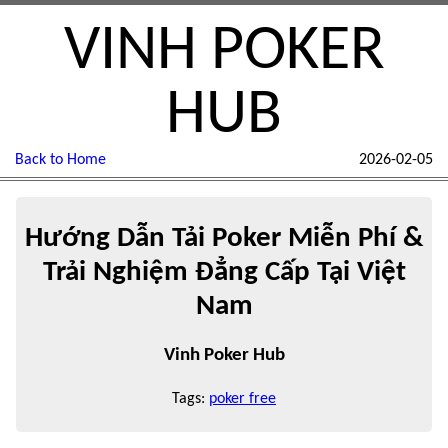
VINH POKER
HUB
Back to Home
2026-02-05
Hướng Dẫn Tải Poker Miễn Phí &
Trải Nghiệm Đẳng Cấp Tại Việt
Nam
Vinh Poker Hub
Tags:
poker free