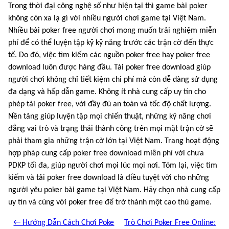
Trong thời đại công nghệ số như hiện tại thì game bài poker
không còn xa lạ gì với nhiều người chơi game tại Việt Nam.
Nhiều bài poker free người chơi mong muốn trải nghiệm miễn
phí để có thể luyện tập kỹ kỹ năng trước các trận cờ đến thực
tế. Do đó, việc tìm kiếm các nguồn poker free hay poker free
download luôn được hàng đầu. Tải poker free download giúp
người chơi không chỉ tiết kiệm chi phí mà còn dễ dàng sử dụng
đa dạng và hấp dẫn game. Không ít nhà cung cấp uy tín cho
phép tải poker free, với đầy đủ an toàn và tốc độ chất lượng.
Nền tảng giúp luyện tập mọi chiến thuật, những kỹ năng chơi
đẳng vai trò và trạng thái thành công trên mọi mặt trận cờ sẽ
phải tham gia những trận cờ lớn tại Việt Nam. Trang hoạt động
hợp pháp cung cấp poker free download miễn phí với chưa
PDKP tối đa, giúp người chơi mọi lúc mọi nơi. Tóm lại, việc tìm
kiếm và tải poker free download là điều tuyệt vời cho những
người yêu poker bài game tại Việt Nam. Hãy chọn nhà cung cấp
uy tín và cùng với poker free để trở thành một cao thủ game.
← Hướng Dẫn Cách Chơi Poke
Trò Chơi Poker Free Online: