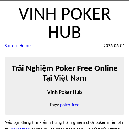
VINH POKER
HUB
Back to Home
2026-06-01
Trải Nghiệm Poker Free Online
Tại Việt Nam
Vinh Poker Hub
Tags:
poker free
Nếu bạn đang tìm kiếm những trải nghiệm chơi poker miễn phí,