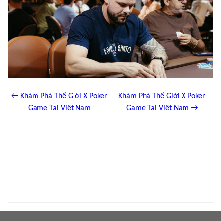
← Khám Phá Thế Giới X Poker
Khám Phá Thế Giới X Poker
Game Tại Việt Nam
Game Tại Việt Nam →