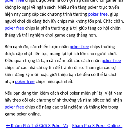
poker free
chips được xem là cơ hội hấp dẫn để chơi game mà
không lo ngại về ngân sách. Nhiều nền tảng poker trực tuyến
hiện nay cung cấp các chương trình thưởng
poker free
, giúp
người chơi dễ dàng tích lũy chips mà không tốn phí. Chắc chắn,
poker free
chips là phần thưởng giá trị giúp tăng cơ hội chiến
thắng và trải nghiệm chơi game căng thẳng hơn.
Bên cạnh đó, các chiến lược nhận
poker free
chips thường
được cập nhật liên tục, mang lại lợi ích lớn cho người chơi.
Điều quan trọng là bạn cần nắm bắt các cách nhận
poker free
chips từ các nhà cái uy tín để tránh rủi ro. Tham gia các sự
kiện, đăng ký mới hoặc giới thiệu bạn bè đều có thể là cách
nhận
poker free
chips hiệu quả nhất.
Nếu bạn đang tìm kiếm cách chơi poker miễn phí tại Việt Nam,
hãy theo dõi các chương trình thưởng và nắm bắt cơ hội nhận
poker free
chips để nâng cao trải nghiệm và thắng lớn trong
game poker online.
← Khám Phá Thế Giới X Poker Và
Khám Phá X Poker Online -