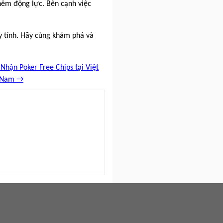
thêm động lực. Bên cạnh việc
áy tính. Hãy cùng khám phá và
Nhận Poker Free Chips tại Việt
Nam →