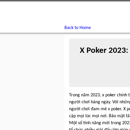
Back to Home
X Poker 2023:
Trong năm 2023, x poker chính t
người chơi hàng ngày. Với những
người chơi đam mê x poker. X po
cập mọi lúc mọi nơi. Bảo mật tă
Một số tính năng mới trong 202
tổ chức nhiều giải đấu lớn giúp