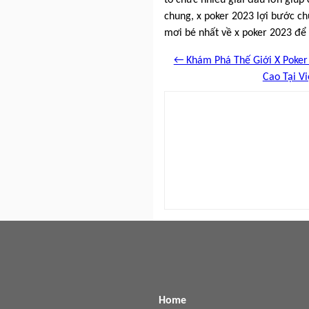
chung, x poker 2023 lợi bước c
mơi bé nhất về x poker 2023 để 
← Khám Phá Thế Giới X Poker 
Cao Tại V
Home