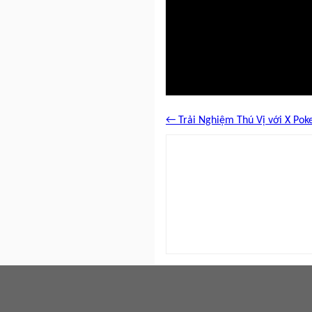
← Trải Nghiệm Thú Vị với X Poke