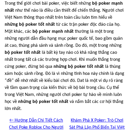
Trong thế giới chơi bài poker, việc biết những
bộ poker mạnh
nhất
như thế nào là điều cần thiết để chiến thắng. Người chơi
Việt Nam thông thạo nhất trên toàn cầu luôn tìm hiểu về
những bộ poker tốt nhất
từ các trận poker độc đáo của họ.
Mặt khác, các
bộ poker mạnh nhất
thường là một trong
những người dẫn đầu hạng mục poker quốc tế, bao gồm quân
át cao, thùng phá sảnh và sảnh rồng. Do đó, một trong những
bộ poker tốt nhất
là bất kỳ tay nào có khả năng thắng cao
nhất trong tất cả các trường hợp chơi. Khi muốn thắng trong
cứng poker, đừng bỏ qua
những bộ poker tốt nhất
là thùng
xám hoặc sảnh rồng. Đó là vì những tinh hoa này chính là dạng
“đề” dễ nhớ nhất về kiểu bài chơi đó. Dat là một ví dụ rõ ràng
về tầm quan trọng của kiến thức về bộ bài trong cầu. Cụ thể
trong Việt Nam, những người chơi poker tự hào về mình luôn
học về
những bộ poker tốt nhất
và nắm bắt các cơ hội thắng
lớn nhất.
← Hướng Dẫn Chi Tiết Cách
Khám Phá X Poker: Trò Chơi
Chơi Poke Roblox Cho Người
Sát Phá Lận Phổ Biến Tại Việt