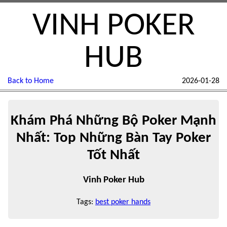
VINH POKER
HUB
Back to Home
2026-01-28
Khám Phá Những Bộ Poker Mạnh
Nhất: Top Những Bàn Tay Poker
Tốt Nhất
Vinh Poker Hub
Tags:
best poker hands