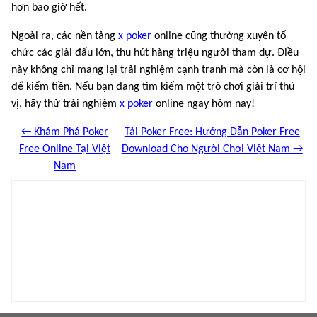
hơn bao giờ hết.
Ngoài ra, các nền tảng
x poker
online cũng thường xuyên tổ
chức các giải đấu lớn, thu hút hàng triệu người tham dự. Điều
này không chỉ mang lại trải nghiệm cạnh tranh mà còn là cơ hội
để kiếm tiền. Nếu bạn đang tìm kiếm một trò chơi giải trí thú
vị, hãy thử trải nghiệm
x poker
online ngay hôm nay!
← Khám Phá Poker
Tải Poker Free: Hướng Dẫn Poker Free
Free Online Tại Việt
Download Cho Người Chơi Việt Nam →
Nam