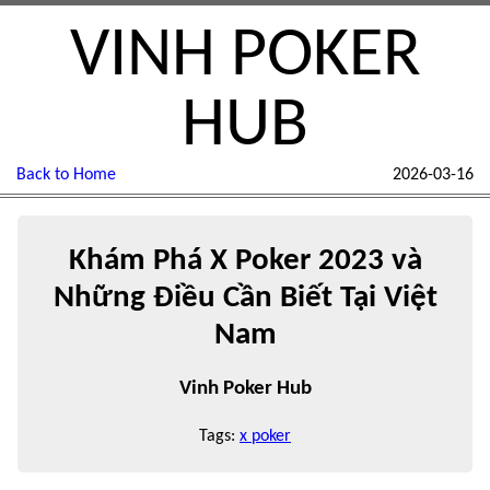
VINH POKER
HUB
Back to Home
2026-03-16
Khám Phá X Poker 2023 và
Những Điều Cần Biết Tại Việt
Nam
Vinh Poker Hub
Tags:
x poker