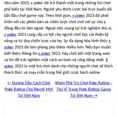
Vào năm 2023, x poker đã trở thành một trong những trò chơi
phổ biến tại Việt Nam. Người yêu thích cược bài trực tuyến đã
bắt đầu chơi game này. Theo thời gian,
x poker
2023 đã phát
triển với các phiên bản và chiến lược chơi mới với sự chú ý
đồng đều từ bên ngoài. Ngoài việc mang lại trải nghiệm thú vị,
x poker
2023 cung cấp cơ hội cho người chơi học cải thiện kỹ
năng và tư duy chiến lược của họ. Sự đa dạng hóa hình thức
x
poker
2023 đã làm phong phú thêm nhiều hơn. Nếu bạn muốn
biết thêm thông tin
x poker
2023, hãy chơi bởi một trang web
uy tín để trải nghiệm một cách an toàn và công bằng nhất.
X
poker
2023 là một trò chơi dành cho những người chơi sỡ thích
thách thức và may mắn trong thế giới cược bách online.
← Hướng Dẫn Cách Chơi
Khám Phá Trò Chơi Poke Roblox -
Poke Roblox Cho Người Mới
Thú Vị Trong Poke Roblox Game
Tại Việt Nam
Tại Việt Nam →